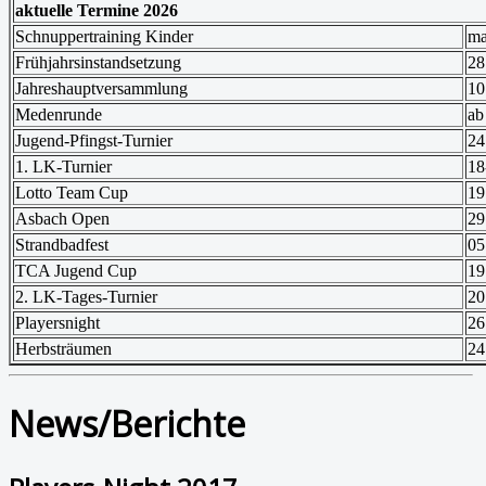
aktuelle Termine 2026
Schnuppertraining Kinder
ma
Frühjahrsinstandsetzung
28
Jahreshauptversammlung
10
Medenrunde
ab
Jugend-Pfingst-Turnier
24
1. LK-Turnier
18
Lotto Team Cup
19
Asbach Open
29
Strandbadfest
05
TCA Jugend Cup
19
2. LK-Tages-Turnier
20
Playersnight
26
Herbsträumen
24
News/Berichte