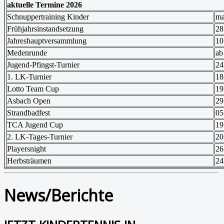
aktuelle Termine 2026
Schnuppertraining Kinder
ma
Frühjahrsinstandsetzung
28
Jahreshauptversammlung
10
Medenrunde
ab
Jugend-Pfingst-Turnier
24
1. LK-Turnier
18
Lotto Team Cup
19
Asbach Open
29
Strandbadfest
05
TCA Jugend Cup
19
2. LK-Tages-Turnier
20
Playersnight
26
Herbsträumen
24
News/Berichte