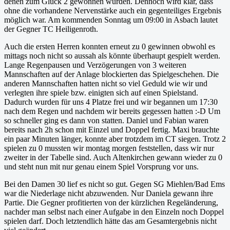
denen zum Glück 2 gewonnen wurden. Dennoch wird klar, dass
ohne die vorhandene Nervenstärke auch ein gegenteiliges Ergebnis
möglich war. Am kommenden Sonntag um 09:00 in Asbach lautet
der Gegner TC Heiligenroth.
Auch die ersten Herren konnten erneut zu 0 gewinnen obwohl es
mittags noch nicht so aussah als könnte überhaupt gespielt werden.
Lange Regenpausen und Verzögerungen von 3 weiteren
Mannschaften auf der Anlage blockierten das Spielgeschehen. Die
anderen Mannschaften hatten nicht so viel Geduld wie wir und
verlegten ihre spiele bzw. einigten sich auf einen Spielstand.
Dadurch wurden für uns 4 Platze frei und wir begannen um 17:30
nach dem Regen und nachdem wir bereits gegessen hatten :-D Um
so schneller ging es dann von statten. Daniel und Fabian waren
bereits nach 2h schon mit Einzel und Doppel fertig. Maxi brauchte
ein paar Minuten länger, konnte aber trotzdem im CT siegen. Trotz 2
spielen zu 0 mussten wir montag morgen feststellen, dass wir nur
zweiter in der Tabelle sind. Auch Altenkirchen gewann wieder zu 0
und steht nun mit nur genau einem Spiel Vorsprung vor uns.
Bei den Damen 30 lief es nicht so gut. Gegen SG Miehlen/Bad Ems
war die Niederlage nicht abzuwenden. Nur Daniela gewann ihre
Partie. Die Gegner profitierten von der kürzlichen Regeländerung,
nachder man selbst nach einer Aufgabe in den Einzeln noch Doppel
spielen darf. Doch letztendlich hätte das am Gesamtergebnis nicht