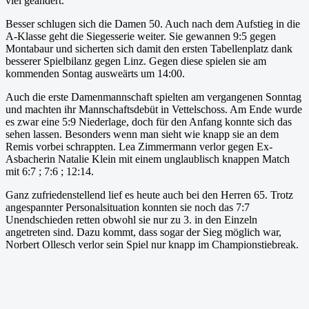
viel geändert.
Besser schlugen sich die Damen 50. Auch nach dem Aufstieg in die
A-Klasse geht die Siegesserie weiter. Sie gewannen 9:5 gegen
Montabaur und sicherten sich damit den ersten Tabellenplatz dank
besserer Spielbilanz gegen Linz. Gegen diese spielen sie am
kommenden Sontag ausweärts um 14:00.
Auch die erste Damenmannschaft spielten am vergangenen Sonntag
und machten ihr Mannschaftsdebüt in Vettelschoss. Am Ende wurde
es zwar eine 5:9 Niederlage, doch für den Anfang konnte sich das
sehen lassen. Besonders wenn man sieht wie knapp sie an dem
Remis vorbei schrappten. Lea Zimmermann verlor gegen Ex-
Asbacherin Natalie Klein mit einem unglaublisch knappen Match
mit 6:7 ; 7:6 ; 12:14.
Ganz zufriedenstellend lief es heute auch bei den Herren 65. Trotz
angespannter Personalsituation konnten sie noch das 7:7
Unendschieden retten obwohl sie nur zu 3. in den Einzeln
angetreten sind. Dazu kommt, dass sogar der Sieg möglich war,
Norbert Ollesch verlor sein Spiel nur knapp im Championstiebreak.