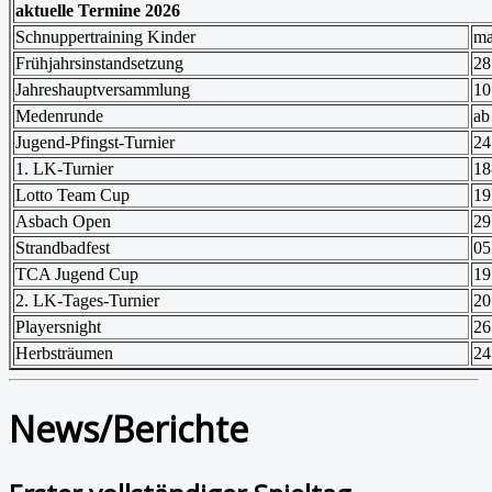
aktuelle Termine 2026
Schnuppertraining Kinder
ma
Frühjahrsinstandsetzung
28
Jahreshauptversammlung
10
Medenrunde
ab
Jugend-Pfingst-Turnier
24
1. LK-Turnier
18
Lotto Team Cup
19
Asbach Open
29
Strandbadfest
05
TCA Jugend Cup
19
2. LK-Tages-Turnier
20
Playersnight
26
Herbsträumen
24
News/Berichte